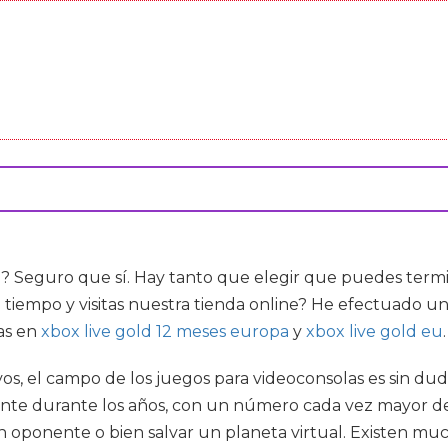
a
? Seguro que sí. Hay tanto que elegir que puedes term
e tiempo y visitas nuestra tienda online? He efectuado u
tas en
xbox live gold 12 meses europa
y
xbox live gold eu
.
vos, el campo de los juegos para videoconsolas es sin du
te durante los años, con un número cada vez mayor de
 oponente o bien salvar un planeta virtual. Existen muc