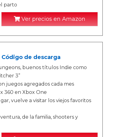
l parto
Ver precios en Amazon
- Código de descarga
Dungeons, buenos títulos Indie como
itcher 3”
con juegos agregados cada mes
box 360 en Xbox One
, vuelve a visitar los viejos favoritos
ntura, de la familia, shooters y