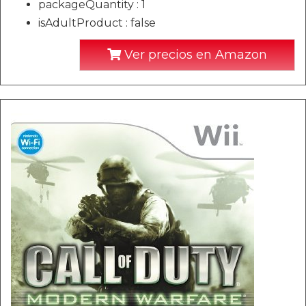
packageQuantity : 1
isAdultProduct : false
Ver precios en Amazon