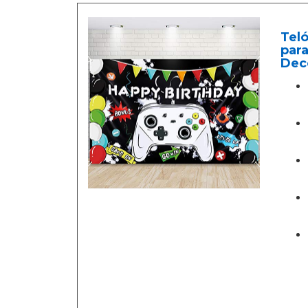
Teló
para
Dec