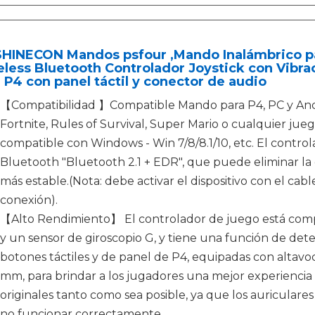
SHINECON Mandos psfour ,Mando Inalámbrico p
eless Bluetooth Controlador Joystick con Vibr
 P4 con panel táctil y conector de audio
【Compatibilidad 】Compatible Mando para P4, PC y And
Fortnite, Rules of Survival, Super Mario o cualquier ju
compatible con Windows - Win 7/8/8.1/10, etc. El control
Bluetooth "Bluetooth 2.1 + EDR", que puede eliminar l
más estable.(Nota: debe activar el dispositivo con el ca
conexión).
【Alto Rendimiento】 El controlador de juego está comp
y un sensor de giroscopio G, y tiene una función de det
botones táctiles y de panel de P4, equipadas con altavoc
mm, para brindar a los jugadores una mejor experiencia d
originales tanto como sea posible, ya que los auricular
no funcionar correctamente.