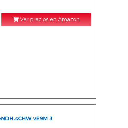
Ver precios en Amazon
eNDH.sCHW vE9M 3