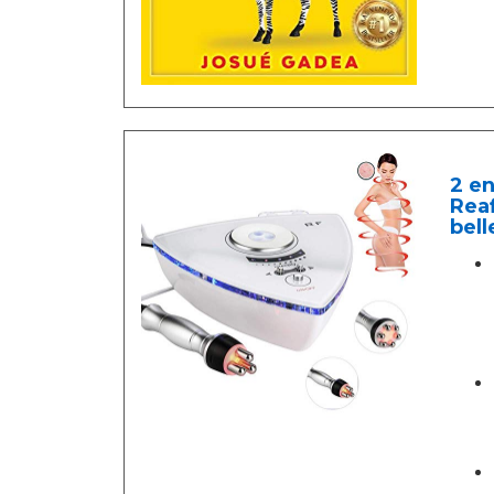
2 en
Reaf
bell