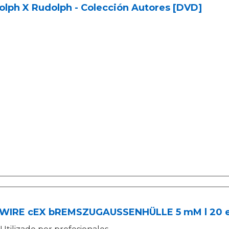
lph X Rudolph - Colección Autores [DVD]
WIRE cEX bREMSZUGAUSSENHÜLLE 5 mM l 20 