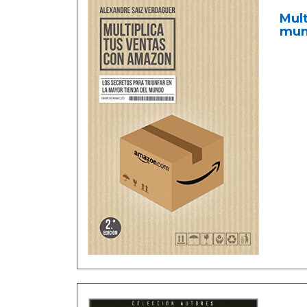
Mult
mun