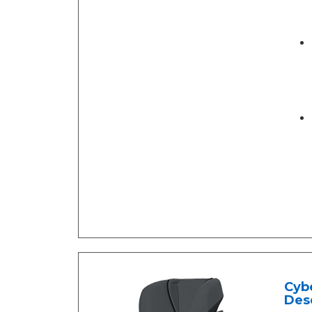
Cybe
Desd