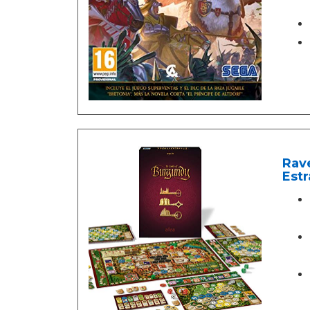
Rave
Est