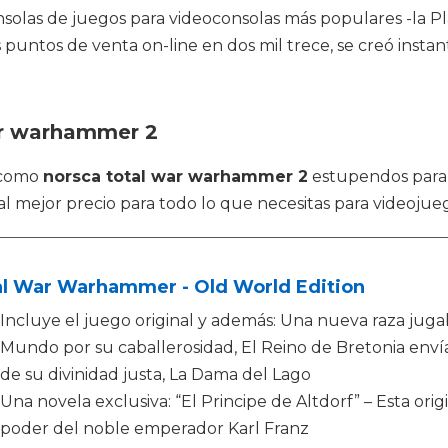
nsolas de juegos para videoconsolas más populares -la Pl
los puntos de venta on-line en dos mil trece, se creó in
ar warhammer 2
s como
norsca total war warhammer 2
estupendos para 
l mejor precio para todo lo que necesitas para videojue
al War Warhammer - Old World Edition
Incluye el juego original y además: Una nueva raza jugab
Mundo por su caballerosidad, El Reino de Bretonia env
de su divinidad justa, La Dama del Lago
Una novela exclusiva: “El Principe de Altdorf” – Esta orig
poder del noble emperador Karl Franz