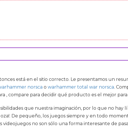
ntonces está en el sitio correcto. Le presentamos un res
 warhammer norsca
o
warhammer total war norsca
. Com
ara , compare para decidir qué producto es el mejor para
bilidades que nuestra imaginación, por lo que no hay lí
 goza!. De pequeño, los juegos siempre y en todo mome
 videojuegos no son sólo una forma interesante de pas