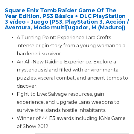
Square Enix Tomb Raider Game Of The
Year Edition, PS3 Básica + DLC PlayStation
3 vídeo - Juego (PS3, PlayStation 3, Acción /
Aventura, Modo multijugador, M (Maduro))
A Turning Point: Experience Lara Crofts
intense origin story from a young woman to a
hardened survivor.
An All-New Raiding Experience: Explore a
mysterious island filled with environmental
puzzles, visceral combat, and ancient tombs to
discover.
Fight to Live: Salvage resources, gain
experience, and upgrade Laras weapons to
survive the islands hostile inhabitants.
Winner of 44 E3 awards including IGNs Game
of Show 2012