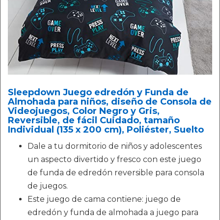
Sleepdown Juego edredón y Funda de
Almohada para niños, diseño de Consola de
Videojuegos, Color Negro y Gris,
Reversible, de fácil Cuidado, tamaño
Individual (135 x 200 cm), Poliéster, Suelto
Dale a tu dormitorio de niños y adolescentes
un aspecto divertido y fresco con este juego
de funda de edredón reversible para consola
de juegos.
Este juego de cama contiene: juego de
edredón y funda de almohada a juego para