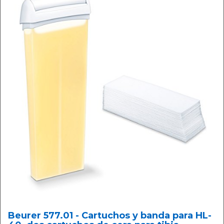
Beurer 577.01 - Cartuchos y banda para HL-