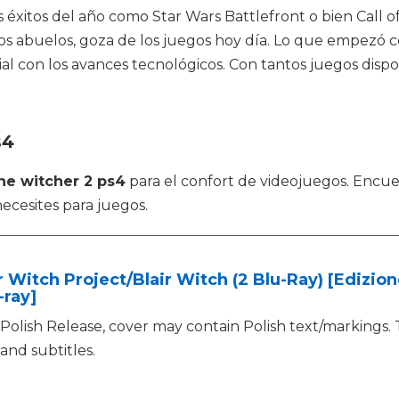
xitos del año como Star Wars Battlefront o bien Call of 
a los abuelos, goza de los juegos hoy día. Lo que empezó
l con los avances tecnológicos. Con tantos juegos disp
s4
he witcher 2 ps4
para el confort de videojuegos. Encu
ecesites para juegos.
r Witch Project/Blair Witch (2 Blu-Ray) [Edizio
-ray]
Polish Release, cover may contain Polish text/markings
and subtitles.