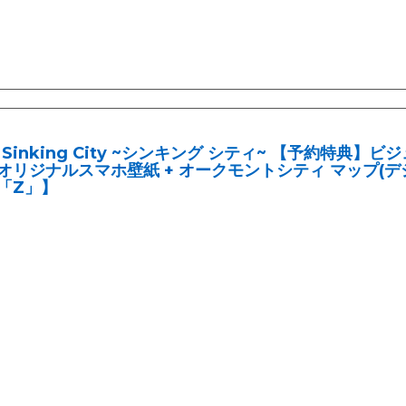
 Sinking City ~シンキング シティ~ 【予約特典】ビジ
オリジナルスマホ壁紙 + オークモントシティ マップ(デジタ
「Z」】