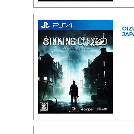
OIZ
JAP