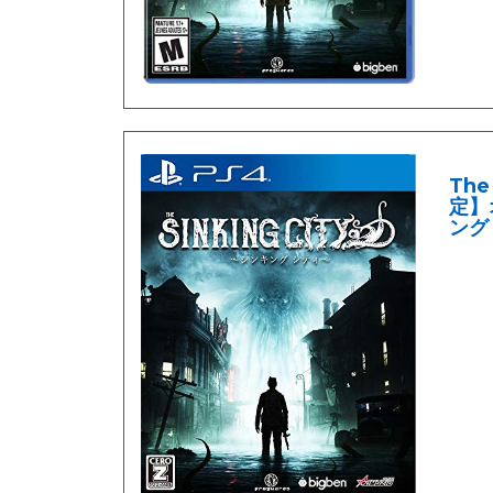
The
定】
ング