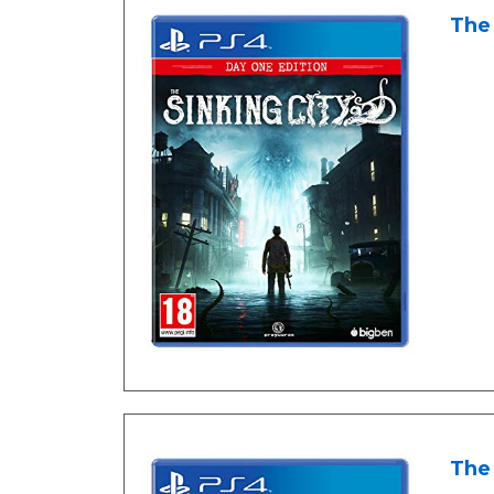
The 
The 