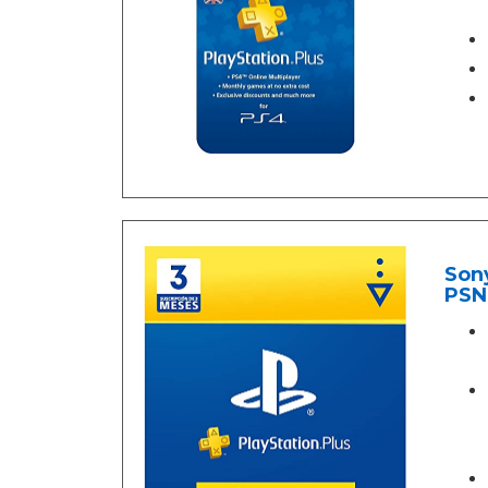
Sony
PSN