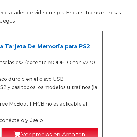
necesidades de videojuegos. Encuentra numerosas
juegos.
a Tarjeta De Memoria para PS2
 consolas ps2 (excepto MODELO con v230
sco duro o en el disco USB.
2 y casi todos los modelos ultrafinos (la
Free McBoot FMCB no es aplicable al
 conéctelo y úselo.
Ver precios en Amazon