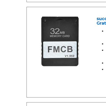
succ
Grat