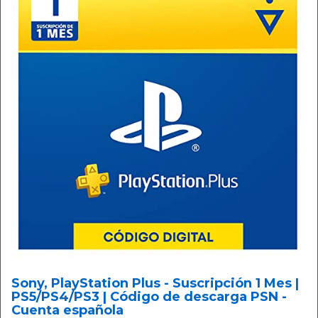
Sony, PlayStation Plus - Suscripción 1 Mes |
PS5/PS4/PS3 | Código de descarga PSN -
Cuenta española