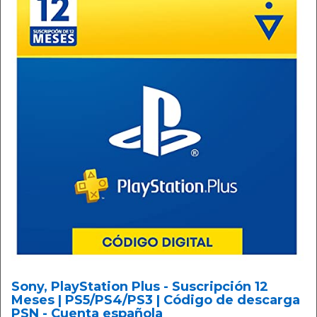
Sony, PlayStation Plus - Suscripción 12
Meses | PS5/PS4/PS3 | Código de descarga
PSN - Cuenta española