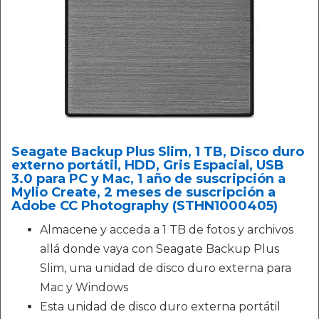
Seagate Backup Plus Slim, 1 TB, Disco duro
externo portátil, HDD, Gris Espacial, USB
3.0 para PC y Mac, 1 año de suscripción a
Mylio Create, 2 meses de suscripción a
Adobe CC Photography (STHN1000405)
Almacene y acceda a 1 TB de fotos y archivos
allá donde vaya con Seagate Backup Plus
Slim, una unidad de disco duro externa para
Mac y Windows
Esta unidad de disco duro externa portátil