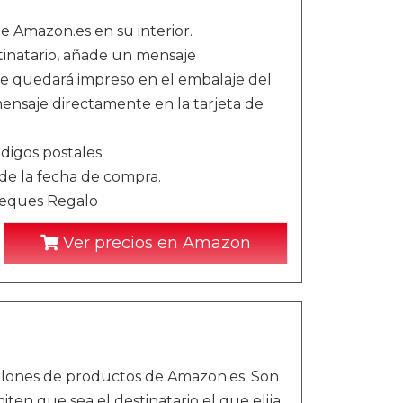
de Amazon.es en su interior.
stinatario, añade un mensaje
te quedará impreso en el embalaje del
nsaje directamente en la tarjeta de
digos postales.
sde la fecha de compra.
Cheques Regalo
Ver precios en Amazon
llones de productos de Amazon.es. Son
iten que sea el destinatario el que elija