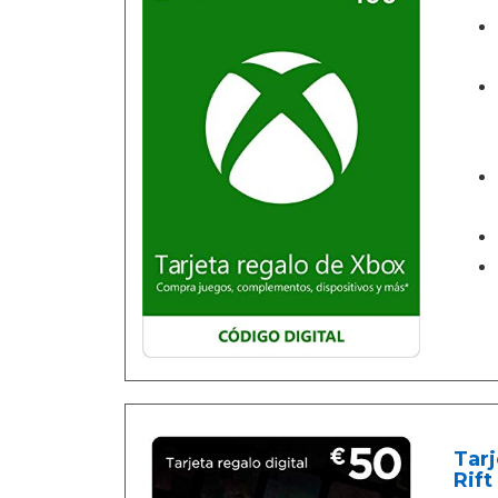
Tarj
Rift