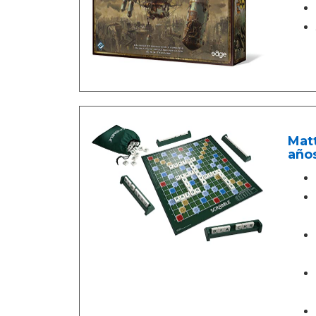
Matt
años