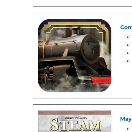
Cont
May