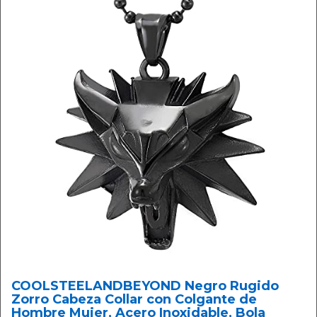
COOLSTEELANDBEYOND Negro Rugido
Zorro Cabeza Collar con Colgante de
Hombre Mujer, Acero Inoxidable, Bola