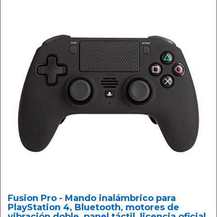
Fusion Pro - Mando inalámbrico para
PlayStation 4, Bluetooth, motores de
vibración doble, panel táctil, licencia oficial