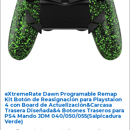
eXtremeRate Dawn Programable Remap
Kit Botón de Reasignación para Playstaion
4 con Board de Actuelización&Carcasa
Trasera Diseñada&4 Botones Traseros para
PS4 Mando JDM 040/050/055(Salpicadura
Verde)