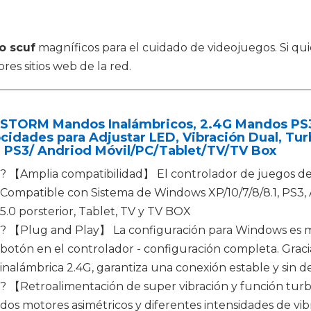
 scuf
magníficos para el cuidado de videojuegos. Si qu
res sitios web de la red.
STORM Mandos Inalámbricos, 2.4G Mandos PS3
cidades para Adjustar LED, Vibración Dual, Tu
a PS3/ Andriod Móvil/PC/Tablet/TV/TV Box
? 【Amplia compatibilidad】 El controlador de juegos 
Compatible con Sistema de Windows XP/10/7/8/8.1, PS3,
5.0 porsterior, Tablet, TV y TV BOX
? 【Plug and Play】 La configuración para Windows es mu
botón en el controlador - configuración completa. Gracia
inalámbrica 2.4G, garantiza una conexión estable y sin d
? 【Retroalimentación de super vibración y función tur
dos motores asimétricos y diferentes intensidades de vi