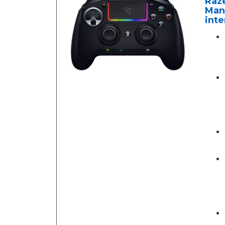
Raze
Mand
int