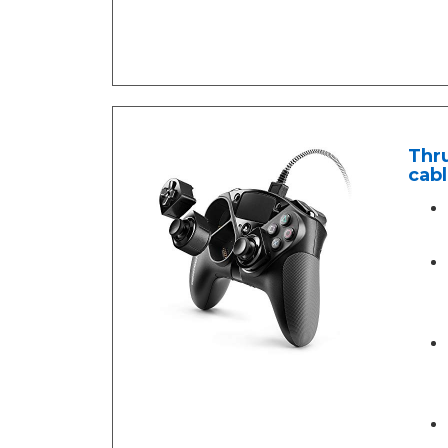
Thru
cabl