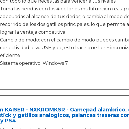
con todo lo que necesitas para vencer a tus rivales
Toma las riendas con los 4 botones multifunción reasigna
adecuadas al alcance de tus dedos; o cambia al modo de g
recorrido de los dos gatillos principales, lo que permite 
lograr la ventaja competitiva
Cambio de modo: con el cambio de modo puedes cambiar
conectividad: ps4, USB y pc; esto hace que la resincroniz
eficiente
Sistema operativo: Windows 7
m KAISER - NXKROMKSR - Gamepad alambrico, d
tick y gatillos analogicos, palancas traseras c
 y PS4