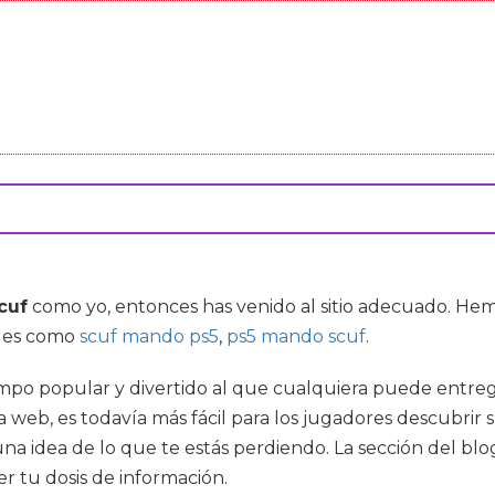
cuf
como yo, entonces has venido al sitio adecuado. H
ales como
scuf mando ps5
,
ps5 mando scuf
.
iempo popular y divertido al que cualquiera puede entre
 web, es todavía más fácil para los jugadores descubrir s
 una idea de lo que te estás perdiendo. La sección del b
er tu dosis de información.