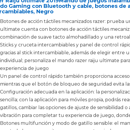
r Raiju Ultimate 2019Mando de juegos inalámbr
o Gaming con Bluetooth y cable, botones de a
ercambiables, Negro
Botones de acción táctiles mecanizados razer: prueba un
ultimate cuenta con botones de acción táctiles mecani
combinación de suave tacto almohadillado y una retroali
Sticks y cruceta intercambiables y panel de control rápi
gracias al stick intercambiable, además de elegir entre u
individual; personaliza el mando razer raiju ultimate pa
experiencia de juego
Un panel de control rápido también proporciona acceso 
mientras que el botón de bloqueo de seguridad evita las
Configuración adecuada en la aplicación: la personali
sencilla; con la aplicación para móviles propia, podrás re
gatillos, cambiar las opciones de ajuste de sensibilidad o
vibración para completar tu experiencia de juego, dond
Botones multifunción y modo de gatillo sensible: el man