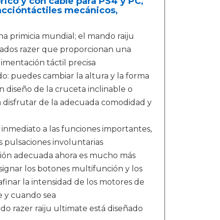
ico y con cable para PS4 y PC,
ccióntáctiles mecánicos,
a primicia mundial; el mando raiju
zados razer que proporcionan una
mentación táctil precisa
do: puedes cambiar la altura y la forma
n diseño de la cruceta inclinable o
ra disfrutar de la adecuada comodidad y
inmediato a las funciones importantes,
 pulsaciones involuntarias
zación adecuada ahora es mucho más
asignar los botones multifunción y los
 afinar la intensidad de los motores de
e y cuando sea
do razer raiju ultimate está diseñado