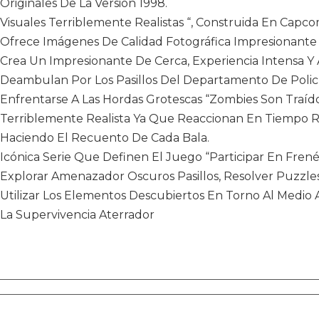
Originales De La Versión 1998.
Visuales Terriblemente Realistas “, Construida En Capco
Ofrece Imágenes De Calidad Fotográfica Impresionante 
Crea Un Impresionante De Cerca, Experiencia Intensa 
Deambulan Por Los Pasillos Del Departamento De Policí
Enfrentarse A Las Hordas Grotescas “Zombies Son Traíd
Terriblemente Realista Ya Que Reaccionan En Tiempo Rea
Haciendo El Recuento De Cada Bala.
Icónica Serie Que Definen El Juego “Participar En Fre
Explorar Amenazador Oscuros Pasillos, Resolver Puzzle
Utilizar Los Elementos Descubiertos En Torno Al Medi
La Supervivencia Aterrador