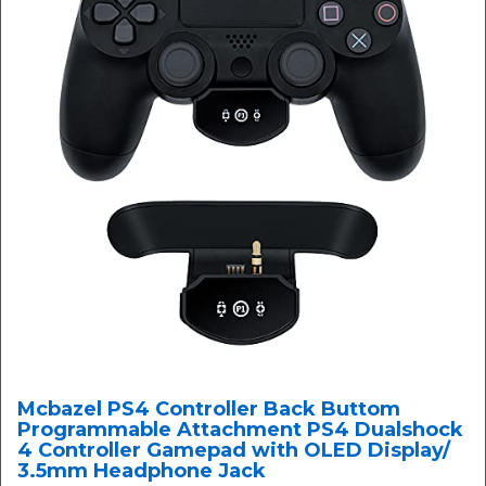
Mcbazel PS4 Controller Back Buttom
Programmable Attachment PS4 Dualshock
4 Controller Gamepad with OLED Display/
3.5mm Headphone Jack