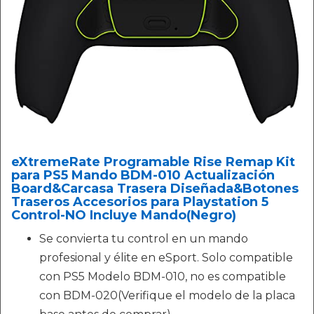
eXtremeRate Programable Rise Remap Kit
para PS5 Mando BDM-010 Actualización
Board&Carcasa Trasera Diseñada&Botones
Traseros Accesorios para Playstation 5
Control-NO Incluye Mando(Negro)
Se convierta tu control en un mando
profesional y élite en eSport. Solo compatible
con PS5 Modelo BDM-010, no es compatible
con BDM-020(Verifique el modelo de la placa