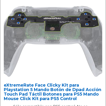
eXtremeRate Face Clicky Kit para
Playstation 5 Mando Botón de Dpad Acción
Touch Pad Táctil Botones para PS5 Mando
Mouse Click Kit para PS5 Control