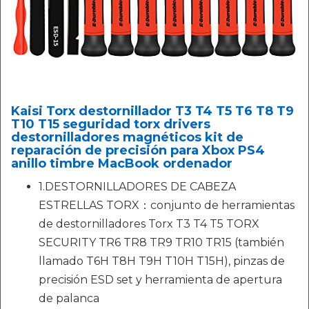
Kaisi Torx destornillador T3 T4 T5 T6 T8 T9
T10 T15 seguridad torx drivers
destornilladores magnéticos kit de
reparación de precisión para Xbox PS4
anillo timbre MacBook ordenador
1.DESTORNILLADORES DE CABEZA
ESTRELLAS TORX：conjunto de herramientas
de destornilladores Torx T3 T4 T5 TORX
SECURITY TR6 TR8 TR9 TR10 TR15 (también
llamado T6H T8H T9H T10H T15H), pinzas de
precisión ESD set y herramienta de apertura
de palanca