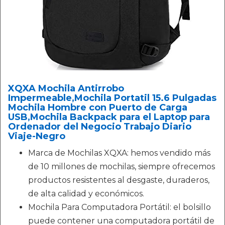
XQXA Mochila Antirrobo
Impermeable,Mochila Portatil 15.6 Pulgadas
Mochila Hombre con Puerto de Carga
USB,Mochila Backpack para el Laptop para
Ordenador del Negocio Trabajo Diario
Viaje-Negro
Marca de Mochilas XQXA: hemos vendido más
de 10 millones de mochilas, siempre ofrecemos
productos resistentes al desgaste, duraderos,
de alta calidad y económicos.
Mochila Para Computadora Portátil: el bolsillo
puede contener una computadora portátil de