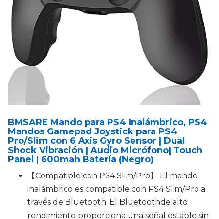
BMSARE Mando para PS4 Inalámbrico, PS4
Mandos Gamepad Joystick para PS4
Pro/Slim con 6 Axis Gyro Sensor | Dual
Shock Vibración | Audio Micrófono| Touch
Panel | 600mah Batería (Negro)
【Compatible con PS4 Slim/Pro】 El mando
inalámbrico es compatible con PS4 Slim/Pro a
través de Bluetooth. El Bluetoothde alto
rendimiento proporciona una señal estable sin