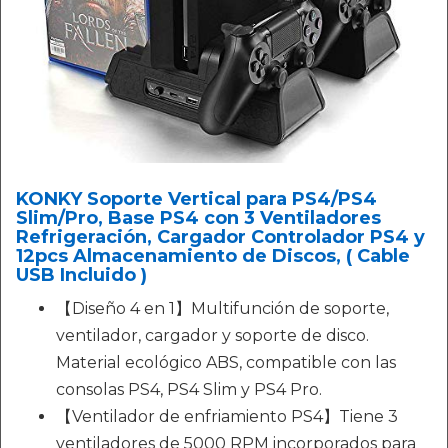
KONKY Soporte Vertical para PS4/PS4
Slim/Pro, Base PS4 con 3 Ventiladores
Refrigeración, Cargador Controlador PS4 y
12pcs Almacenamiento de Discos, ( Cable
USB Incluido )
【Diseño 4 en 1】Multifunción de soporte,
ventilador, cargador y soporte de disco.
Material ecológico ABS, compatible con las
consolas PS4, PS4 Slim y PS4 Pro.
【Ventilador de enfriamiento PS4】Tiene 3
ventiladores de 5000 RPM incorporados para