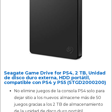
Seagate Game Drive for PS4, 2 TB, Unidad
de disco duro externa, HDD portátil,
compatible con PS4 y PS5 (STGD2000200)
No elimine juegos de la consola PS4 solo para
dejar sitio a los nuevos: almacene más de 50
juegos gracias a los 2 TB de almacenamiento
de la unidad de disco duro portátil