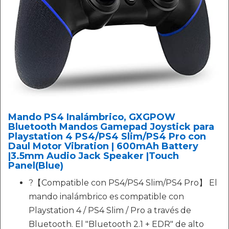
Mando PS4 Inalámbrico, GXGPOW
Bluetooth Mandos Gamepad Joystick para
Playstation 4 PS4/PS4 Slim/PS4 Pro con
Daul Motor Vibration | 600mAh Battery
|3.5mm Audio Jack Speaker |Touch
Panel(Blue)
?【Compatible con PS4/PS4 Slim/PS4 Pro】 El
mando inalámbrico es compatible con
Playstation 4 / PS4 Slim / Pro a través de
Bluetooth. El "Bluetooth 2.1 + EDR" de alto