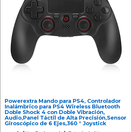
Powerextra Mando para PS4, Controlador
Inalámbrico para PS4 Wireless Bluetooth
Doble Shock 4 con Doble Vibración,
Audio,Panel Táctil de Alta Precisión,Sensor
Giroscópico de 6 Ejes,360 ​​° Joystick