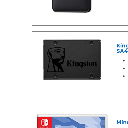
King
SA4
Mine