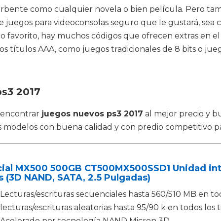
sorbente como cualquier novela o bien película. Pero 
e juegos para videoconsolas seguro que le gustará, sea c
go favorito, hay muchos códigos que ofrecen extras en el
mos títulos AAA, como juegos tradicionales de 8 bits o jue
ps3 2017
 encontrar
juegos nuevos ps3 2017
al mejor precio y b
 modelos con buena calidad y con predio competitivo pa
cial MX500 500GB CT500MX500SSD1 Unidad inte
s (3D NAND, SATA, 2.5 Pulgadas)
Lecturas/escrituras secuenciales hasta 560/510 MB en tod
lecturas/escrituras aleatorias hasta 95/90 k en todos los 
Acelerado por tecnología NAND Micron 3D