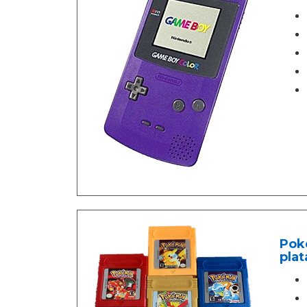
Poke
plat