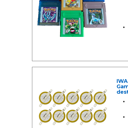
IWAN
Gam
dest