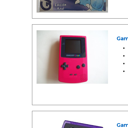
Gam
Gam