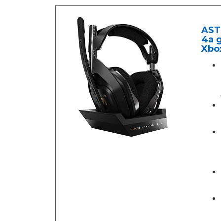
AST
4a g
Xbo