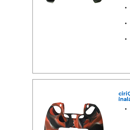
ciri
inal