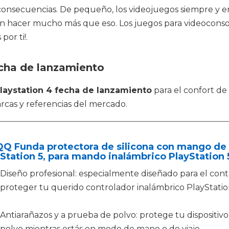
n consecuencias. De pequeño, los videojuegos siempre y 
hacer mucho más que eso. Los juegos para videoconsola
or ti!.
echa de lanzamiento
laystation 4 fecha de lanzamiento
para el confort de
cas y referencias del mercado.
QQ Funda protectora de silicona con mango de 
Station 5, para mando inalámbrico PlayStation
Diseño profesional: especialmente diseñado para el con
proteger tu querido controlador inalámbrico PlayStatio
Antiarañazos y a prueba de polvo: protege tu dispositivo
polvo mientras estás en modo de mano o de viaje.