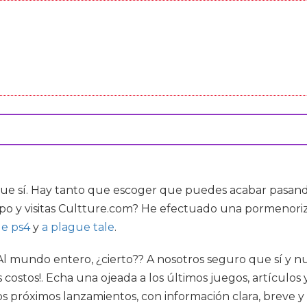
ue sí. Hay tanto que escoger que puedes acabar pasando
po y visitas Cultture.com? He efectuado una pormenorizad
le ps4
y
a plague tale
.
Al mundo entero, ¿cierto?? A nosotros seguro que sí y n
ostos!. Echa una ojeada a los últimos juegos, artículos 
s próximos lanzamientos, con información clara, breve y 