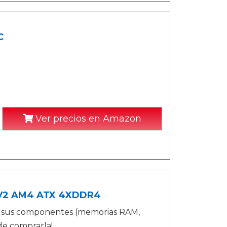
C
Ver precios en Amazon
o V2 AM4 ATX 4XDDR4
si sus componentes (memorias RAM,
de comprarla!