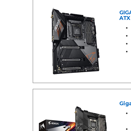
GIG
ATX
Giga