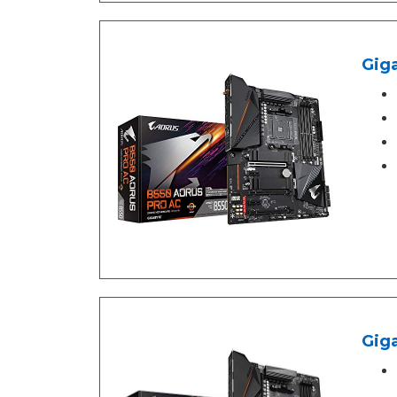
Gig
Gig