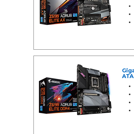
Gig
ATA