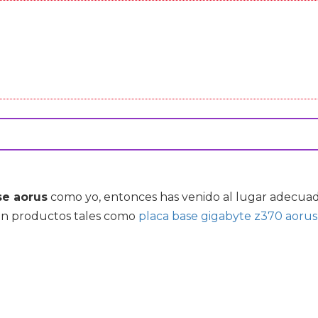
se aorus
como yo, entonces has venido al lugar adecu
uyen productos tales como
placa base gigabyte z370 aorus