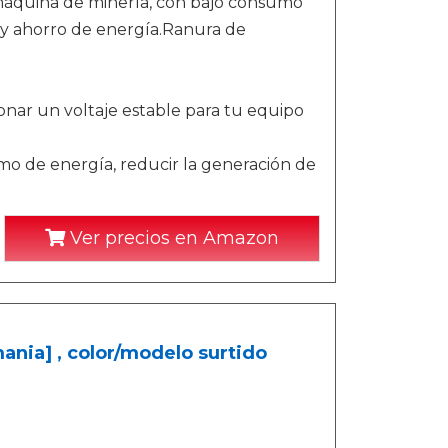
máquina de minería, con bajo consumo
a y ahorro de energía.Ranura de
onar un voltaje estable para tu equipo
mo de energía, reducir la generación de
Ver precios en Amazon
ania] , color/modelo surtido