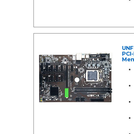
UNF
PCI-
Mem