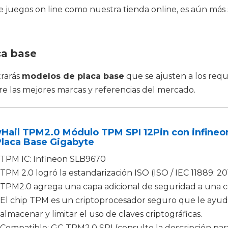
de juegos on line como nuestra tienda online, es aún más
ca base
rarás
modelos de placa base
que se ajusten a los req
e las mejores marcas y referencias del mercado.
Hail TPM2.0 Módulo TPM SPI 12Pin con infineo
Placa Base Gigabyte
TPM IC: Infineon SLB9670
TPM 2.0 logró la estandarización ISO (ISO / IEC 11889: 201
TPM2.0 agrega una capa adicional de seguridad a una
El chip TPM es un criptoprocesador seguro que le ayud
almacenar y limitar el uso de claves criptográficas.
Compatible: GC-TPM2.0 SPI (consulte la descripción par