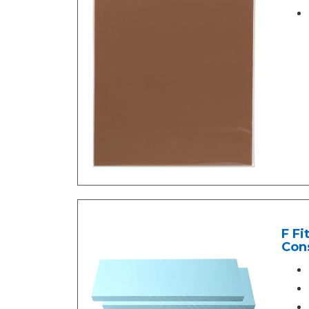
F F
Cons