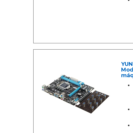
YUNY
Mode
máq