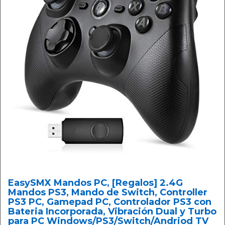
EasySMX Mandos PC, [Regalos] 2.4G
Mandos PS3, Mando de Switch, Controller
PS3 PC, Gamepad PC, Controlador PS3 con
Bateria Incorporada, Vibración Dual y Turbo
para PC Windows/PS3/Switch/Andriod TV