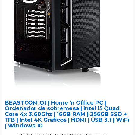
BEASTCOM Q1 | Home 'n Office PC |
Ordenador de sobremesa | Intel i5 Quad
Core 4x 3.60Ghz | 16GB RAM | 256GB SSD +
1TB | Intel 4K Gràficos | HDMI | USB 3.1 | WiFi
| Windows 10