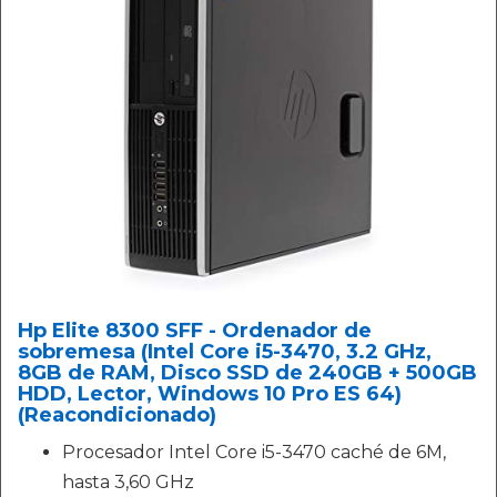
Hp Elite 8300 SFF - Ordenador de
sobremesa (Intel Core i5-3470, 3.2 GHz,
8GB de RAM, Disco SSD de 240GB + 500GB
HDD, Lector, Windows 10 Pro ES 64)
(Reacondicionado)
Procesador Intel Core i5-3470 caché de 6M,
hasta 3,60 GHz