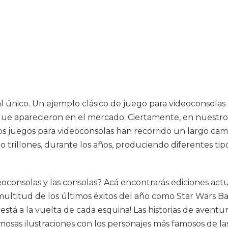
 único. Un ejemplo clásico de juego para videoconsolas
 que aparecieron en el mercado. Ciertamente, en nuestr
Los juegos para videoconsolas han recorrido un largo cami
no trillones, durante los años, produciendo diferentes ti
ideoconsolas y las consolas? Acá encontrarás ediciones ac
itud de los últimos éxitos del año como Star Wars Battl
a está a la vuelta de cada esquina! Las historias de ave
s ilustraciones con los personajes más famosos de las s