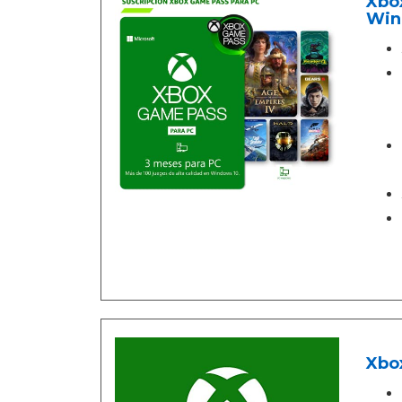
Xbox
Win
Xbo