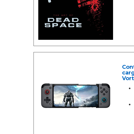
Cont
carg
Vort