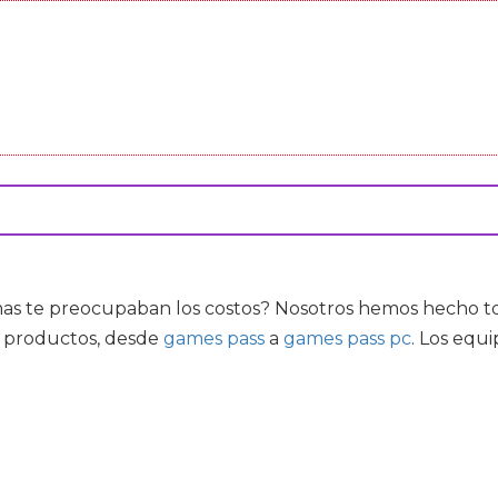
s te preocupaban los costos? Nosotros hemos hecho tod
e productos, desde
games pass
a
games pass pc
. Los equ