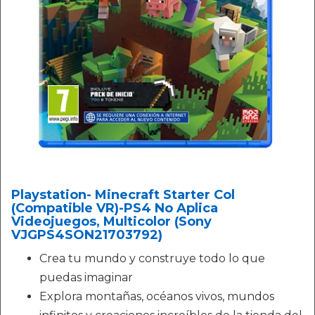
Playstation- Minecraft Starter Col
(Compatible VR)-PS4 No Aplica
Videojuegos, Multicolor (Sony
VJGPS4SON21703792)
Crea tu mundo y construye todo lo que
puedas imaginar
Explora montañas, océanos vivos, mundos