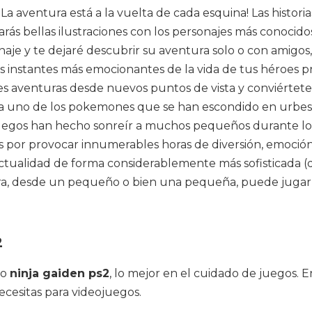
¡La aventura está a la vuelta de cada esquina! Las histo
bellas ilustraciones con los personajes más conocidos de
naje y te dejaré descubrir su aventura solo o con amigo
s instantes más emocionantes de la vida de tus héroes pr
res aventuras desde nuevos puntos de vista y conviértet
 uno de los pokemones que se han escondido en urbes 
 juegos han hecho sonreír a muchos pequeños durante los
 por provocar innumerables horas de diversión, emoción,
actualidad de forma considerablemente más sofisticada (
era, desde un pequeño o bien una pequeña, puede jugar a
2
mo
ninja gaiden ps2
, lo mejor en el cuidado de juegos. 
ecesitas para videojuegos.