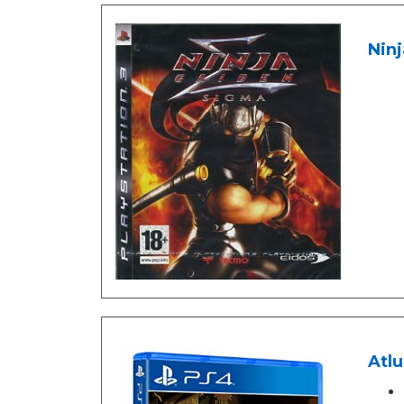
Nin
Atl