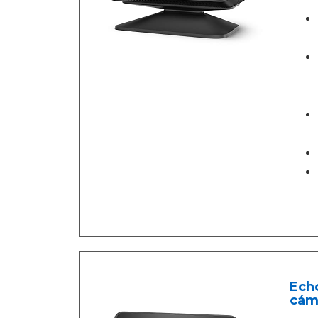
Echo
cáma