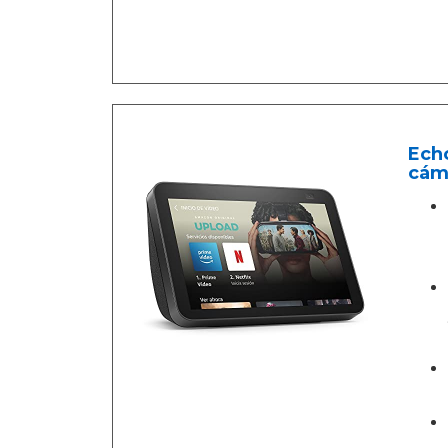
Echo
cáma