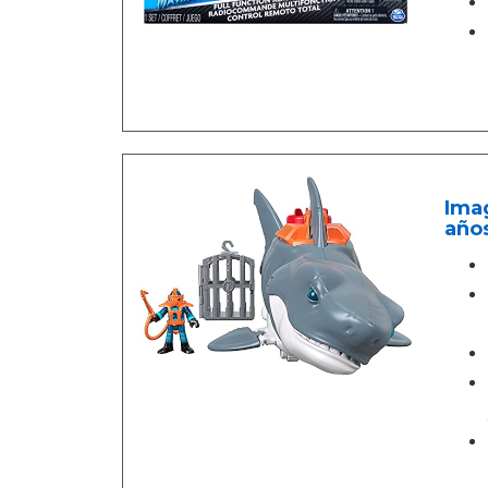
Ima
años