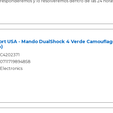
responderemos y lo resolveremos dentro de las 24 horas
ort USA - Mando DualShock 4 Verde Camouflage
4)
C4202371
0711719894858
Electronics