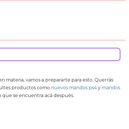
r en materia, vamos a prepararte para esto. Querrás
onsultes productos como
nuevos mandos ps4
y
mandos
ón que se encuentra acá después.