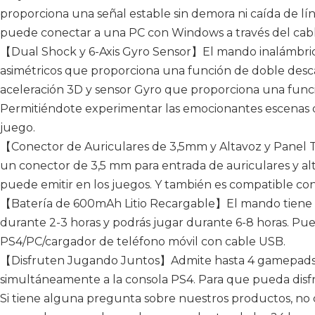
proporciona una señal estable sin demora ni caída de lí
puede conectar a una PC con Windows a través del cab
【Dual Shock y 6-Axis Gyro Sensor】El mando inalámbri
asimétricos que proporciona una función de doble desc
aceleración 3D y sensor Gyro que proporciona una funci
Permitiéndote experimentar las emocionantes escenas de 
juego.
【Conector de Auriculares de 3,5mm y Altavoz y Panel 
un conector de 3,5 mm para entrada de auriculares y alt
puede emitir en los juegos. Y también es compatible con 
【Batería de 600mAh Litio Recargable】El mando tiene un
durante 2-3 horas y podrás jugar durante 6-8 horas. Pu
PS4/PC/cargador de teléfono móvil con cable USB.
【Disfruten Jugando Juntos】Admite hasta 4 gamepads 
simultáneamente a la consola PS4. Para que pueda disfru
Si tiene alguna pregunta sobre nuestros productos, no 