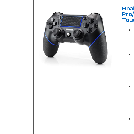
Hba
Pro/
Tou