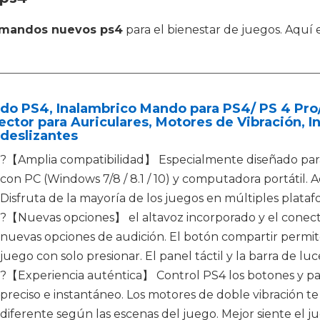
mandos nuevos ps4
para el bienestar de juegos. Aquí
o PS4, Inalambrico Mando para PS4/ PS 4 Pro/
ctor para Auriculares, Motores de Vibración, I
deslizantes
?【Amplia compatibilidad】 Especialmente diseñado para
con PC (Windows 7/8 / 8.1 / 10) y computadora portátil. 
Disfruta de la mayoría de los juegos en múltiples plataf
?【Nuevas opciones】 el altavoz incorporado y el conect
nuevas opciones de audición. El botón compartir permi
juego con solo presionar. El panel táctil y la barra de l
?【Experiencia auténtica】 Control PS4 los botones y pa
preciso e instantáneo. Los motores de doble vibración t
diferente según las escenas del juego. Mejor siente el j