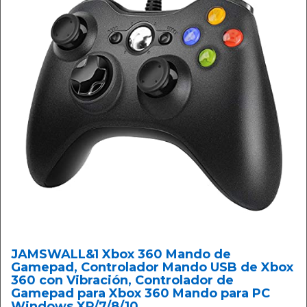
JAMSWALL&1 Xbox 360 Mando de
Gamepad, Controlador Mando USB de Xbox
360 con Vibración, Controlador de
Gamepad para Xbox 360 Mando para PC
Windows XP/7/8/10