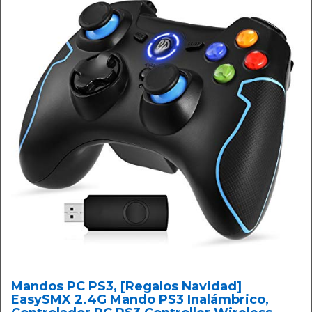
Mandos PC PS3, [Regalos Navidad]
EasySMX 2.4G Mando PS3 Inalámbrico,