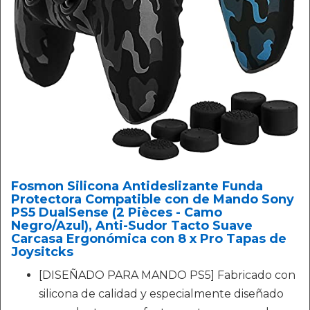
Fosmon Silicona Antideslizante Funda
Protectora Compatible con de Mando Sony
PS5 DualSense (2 Pièces - Camo
Negro/Azul), Anti-Sudor Tacto Suave
Carcasa Ergonómica con 8 x Pro Tapas de
Joysitcks
[DISEÑADO PARA MANDO PS5] Fabricado con
silicona de calidad y especialmente diseñado