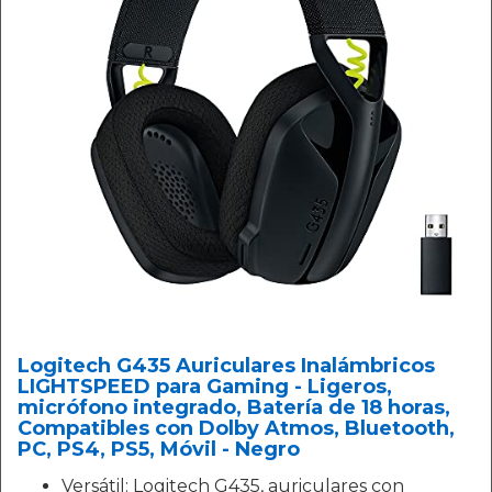
Logitech G435 Auriculares Inalámbricos
LIGHTSPEED para Gaming - Ligeros,
micrófono integrado, Batería de 18 horas,
Compatibles con Dolby Atmos, Bluetooth,
PC, PS4, PS5, Móvil - Negro
Versátil: Logitech G435, auriculares con