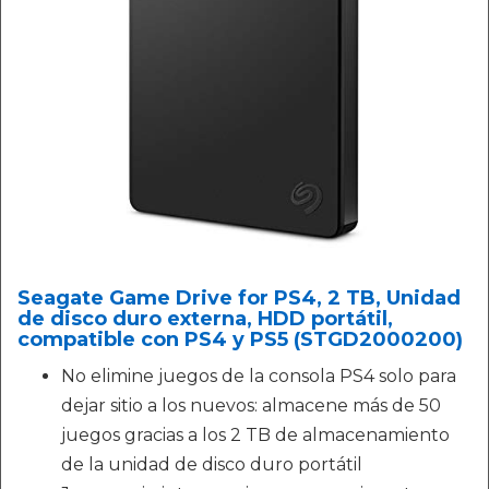
Seagate Game Drive for PS4, 2 TB, Unidad
de disco duro externa, HDD portátil,
compatible con PS4 y PS5 (STGD2000200)
No elimine juegos de la consola PS4 solo para
dejar sitio a los nuevos: almacene más de 50
juegos gracias a los 2 TB de almacenamiento
de la unidad de disco duro portátil