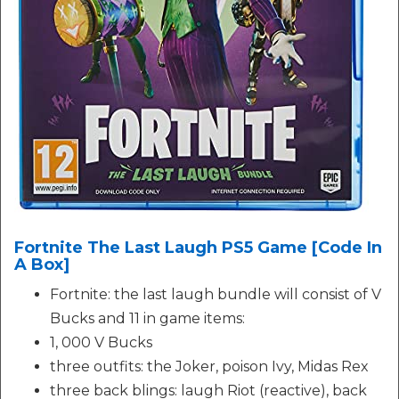
Fortnite The Last Laugh PS5 Game [Code In
A Box]
Fortnite: the last laugh bundle will consist of V
Bucks and 11 in game items:
1, 000 V Bucks
three outfits: the Joker, poison Ivy, Midas Rex
three back blings: laugh Riot (reactive), back