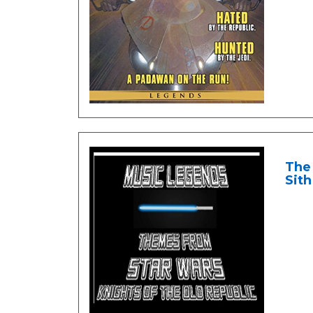
The 
Sith