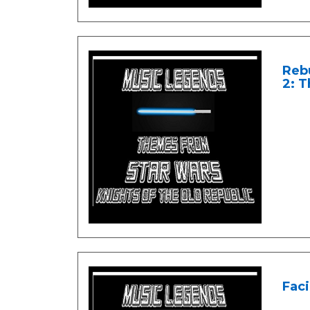
Rebu
2: T
Faci