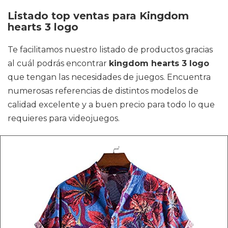
Listado top ventas para Kingdom
hearts 3 logo
Te facilitamos nuestro listado de productos gracias
al cuál podrás encontrar
kingdom hearts 3 logo
que tengan las necesidades de juegos. Encuentra
numerosas referencias de distintos modelos de
calidad excelente y a buen precio para todo lo que
requieres para videojuegos.