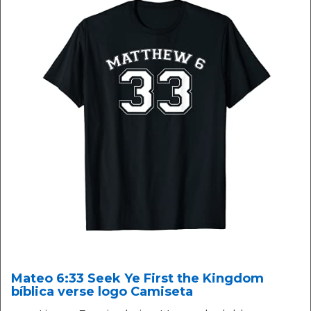
Mateo 6:33 Seek Ye First the Kingdom
bíblica verse logo Camiseta