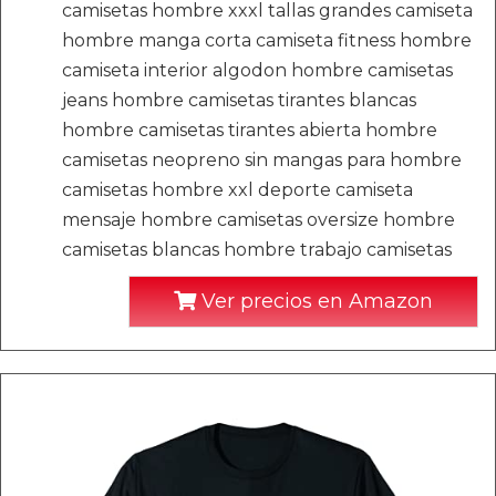
camisetas hombre xxxl tallas grandes camiseta
hombre manga corta camiseta fitness hombre
camiseta interior algodon hombre camisetas
jeans hombre camisetas tirantes blancas
hombre camisetas tirantes abierta hombre
camisetas neopreno sin mangas para hombre
camisetas hombre xxl deporte camiseta
mensaje hombre camisetas oversize hombre
camisetas blancas hombre trabajo camisetas
Ver precios en Amazon