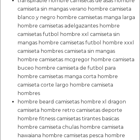
transpirable hombre camisetas de asas hombre
camiseta sin mangas verano hombre camiseta
blanco y negro hombre camisetas manga larga
hombre camisetas adelgazantes hombre
camisetas futbol hombre xxl camiseta sin
mangas hombre camisetas futbol hombre xxxl
camiseta hombres camiseta sin mangas
hombre camisetas mcgregor hombre camiseta
buceo hombre camiseta de futbol para
hombre camisetas manga corta hombre
camiseta corte largo hombre camiseta
hombres
hombre beard camisetas hombre xl dragon
camiseta hombre retro camisetas deporte
hombre fitness camisetas tirantes basicas
hombre camiseta chulas hombre camiseta
hawaiana hombre camisetas pesca hombre