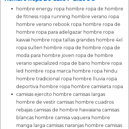
hombre energy ropa hombre ropa de hombre
de fitness ropa running hombre verano ropa
hombre verano rebook ropa hombre ropa de
hombre ropa para adelgazar hombre ropa
kawaii hombre ropa tallas grandes hombre 4xl
ropa sullen hombre ropa de hombre ropa de
moda para hombre joven ropa de hombre
verano specialized ropa de bano hombre ropa
led hombre ropa marca hombre ropa hindu
hombre tradicional ropa hombre lluvia ropa
deportiva hombre ropa hombre camiseta ropa
camisas ejercito hombre camisas largas
hombre de vestir camisas hombre cuadros
rebajas camisas de hombre hawaiana camisas
blancas hombre camisa vaquera hombre
manga larga camisas naranjas hombre camisas