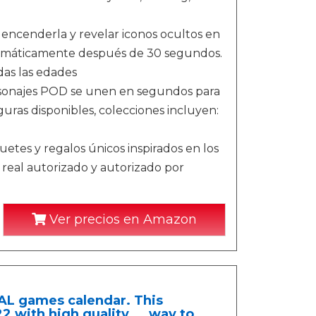
 encenderla y revelar iconos ocultos en
tomáticamente después de 30 segundos.
das las edades
rsonajes POD se unen en segundos para
iguras disponibles, colecciones incluyen:
uetes y regalos únicos inspirados en los
real autorizado y autorizado por
Ver precios en Amazon
IAL games calendar. This
 with high quality ... way to