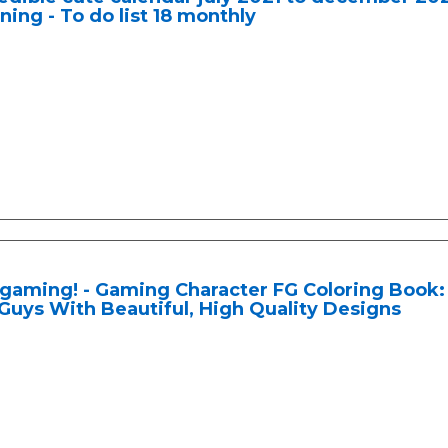
ning - To do list 18 monthly
gaming! - Gaming Character FG Coloring Book: 
 Guys With Beautiful, High Quality Designs