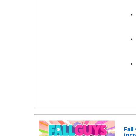
Fall
incr