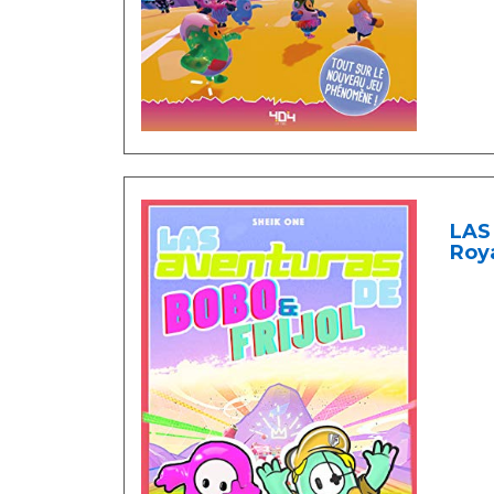
LAS 
Roya