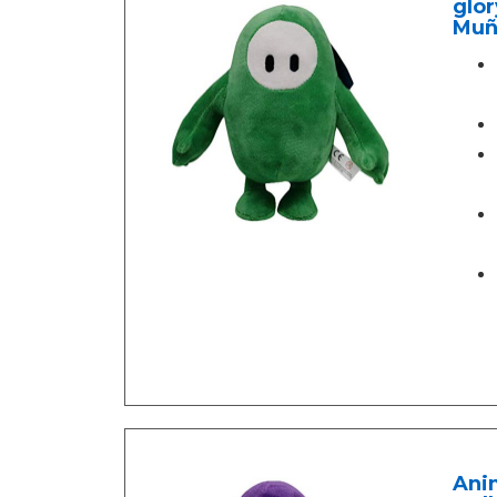
glor
Muñ
Anim