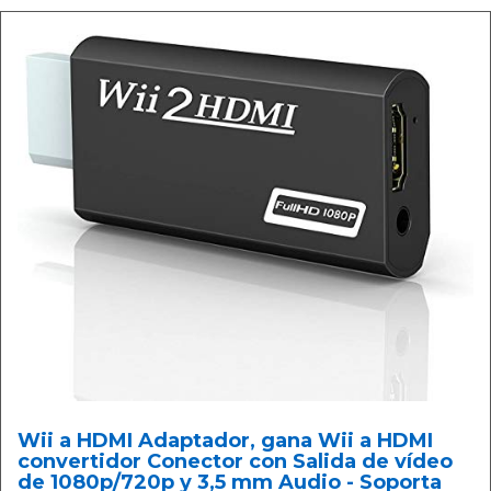
Wii a HDMI Adaptador, gana Wii a HDMI
convertidor Conector con Salida de vídeo
de 1080p/720p y 3,5 mm Audio - Soporta