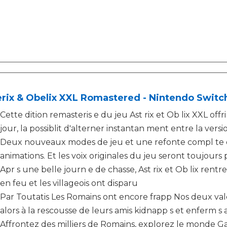
rix & Obelix XXL Romastered - Nintendo Switch
Cette dition remasteris e du jeu Ast rix et Ob lix XXL of
jour, la possiblit d'alterner instantan ment entre la versi
Deux nouveaux modes de jeu et une refonte compl te d
animations. Et les voix originales du jeu seront toujours 
Apr s une belle journ e de chasse, Ast rix et Ob lix rentren
en feu et les villageois ont disparu
Par Toutatis Les Romains ont encore frapp Nos deux valeu
alors à la rescousse de leurs amis kidnapp s et enferm 
Affrontez des milliers de Romains, explorez le monde G