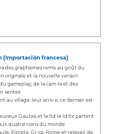
 [Importación francesa]
frira des graphismes remis au goût du
on originale et la nouvelle version
u gameplay, de la cam ra et des
pr sentes
t au village. leur arriv e, ce dernier est
reux Gaulois et le fid le Id fix partent
s aux quatre coins du monde
aule, Egypte, Gr ce, Rome et relevez de