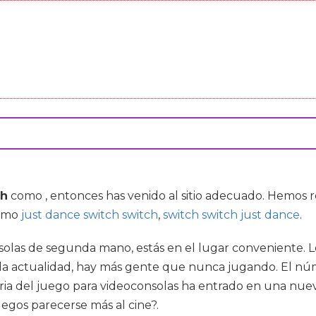
ch
como , entonces has venido al sitio adecuado. Hemos
como
just dance switch switch
,
switch switch just dance
.
onsolas de segunda mano, estás en el lugar conveniente. 
n la actualidad, hay más gente que nunca jugando. El núm
stria del juego para videoconsolas ha entrado en una n
egos parecerse más al cine?.