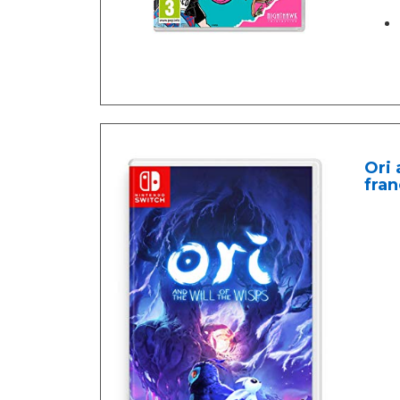
Ori 
fran