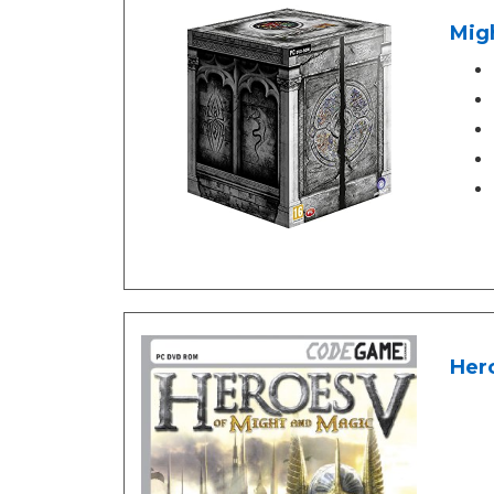
Migh
Her