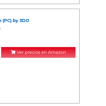
m (PC) by 3DO
)
Ver precios en Amazon