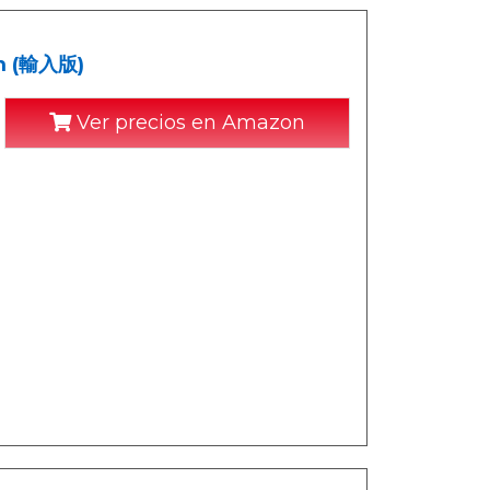
rm (輸入版)
Ver precios en Amazon